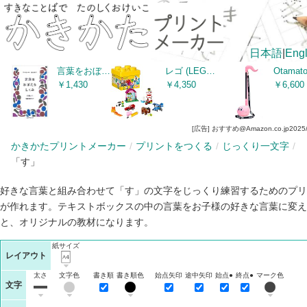
日本語
|
Engl
言葉をおぼえるしくみ ――母語から外国語まで (ちくま学芸文庫)
レゴ (LEGO) クラシック 黄色のアイデアボックス<ベーシック> 10692 おもちゃ ブロック プレゼント 宝石 クラフト 男の子 女の子 4歳～99歳
￥1,430
￥4,350
￥6,600
[広告] おすすめ@Amazon.co.jp
2025
かきかたプリントメーカー
プリントをつくる
じっくり一文字
「す」
好きな言葉と組み合わせて「す」の文字をじっくり練習するためのプリ
が作れます。テキストボックスの中の言葉をお子様の好きな言葉に変え
と、オリジナルの教材になります。
紙サイズ
レイアウト
太さ
文字色
書き順
書き順色
始点矢印
途中矢印
始点●
終点●
マーク色
文字