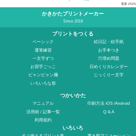
更新
2025
かきかたプリントメーカー
Since 2019
プリントをつくる
ベーシック
絵日記・絵手紙
運筆練習
お手本つき
一文字ずつ
穴埋め問題
お習字ごっこ
日めくりカレンダー
ビャンビャン麺
じっくり一文字
いろいろな形
つかいかた
マニュアル
印刷方法
iOS
/
Android
活用術
/
記事一覧
Q & A
利用規約
いろいろ
すぐ使えるプリント集
書き順アニメーション