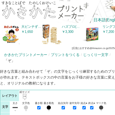
日本語
|
Engl
大ピンチずかん２
ハズブロ(HASBRO) ジェンガ ゲーム(2018) JENGA 天然木使用のオリジナル ブロックゲーム スタッキングタワーゲーム 6才以上 プレイヤー人数1人以上 子供用パーティーゲーム ファミリーゲーム A2120 正規品
￥1,650
￥3,300
￥7,200
[広告] おすすめ@Amazon.co.jp
2025
かきかたプリントメーカー
プリントをつくる
じっくり一文字
「ぞ」
好きな言葉と組み合わせて「ぞ」の文字をじっくり練習するためのプリ
が作れます。テキストボックスの中の言葉をお子様の好きな言葉に変え
と、オリジナルの教材になります。
紙サイズ
レイアウト
太さ
文字色
書き順
書き順色
始点矢印
途中矢印
始点●
終点●
マーク色
文字