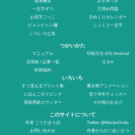
運筆練習
お手本つき
一文字ずつ
穴埋め問題
お習字ごっこ
日めくりカレンダー
ビャンビャン麺
じっくり一文字
いろいろな形
つかいかた
マニュアル
印刷方法
iOS
/
Android
活用術
/
記事一覧
Q & A
利用規約
いろいろ
すぐ使えるプリント集
書き順アニメーション
にほんごタイピング
習う学年チェッカー
原稿用紙カウンター
その他のおまけ
このサイトについて
作者
ごうだまりぽ
Twitter
@MaripoGoda
お問い合わせ
作者からのごあいさつ