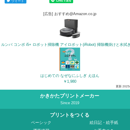
ツイート
[広告] おすすめ@Amazon.co.jp
はじめての なぜなにふしぎ えほん
￥1,980
更新
2025
かきかたプリントメーカー
Since 2019
プリントをつくる
ベーシック
絵日記・絵手紙