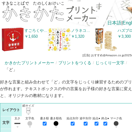
日本語
|
Engl
すごろくや 音速飯店 日本語版 正規品 (2人 から 6 人 6歳 以上 15分) 中華 料理 メニュー スピード 定番 ファミリー パーティー ボードゲーム
ノラネコぐんだん あいうえお (コドモエのえほん)
￥1,650
￥1,320
￥3,300
[広告] おすすめ@Amazon.co.jp
2025
かきかたプリントメーカー
プリントをつくる
じっくり一文字
「ど」
好きな言葉と組み合わせて「ど」の文字をじっくり練習するためのプリ
が作れます。テキストボックスの中の言葉をお子様の好きな言葉に変え
と、オリジナルの教材になります。
紙サイズ
レイアウト
太さ
文字色
書き順
書き順色
始点矢印
途中矢印
始点●
終点●
マーク色
文字