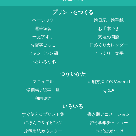
プリントをつくる
ベーシック
絵日記・絵手紙
運筆練習
お手本つき
一文字ずつ
穴埋め問題
お習字ごっこ
日めくりカレンダー
ビャンビャン麺
じっくり一文字
いろいろな形
つかいかた
マニュアル
印刷方法
iOS
/
Android
活用術
/
記事一覧
Q & A
利用規約
いろいろ
すぐ使えるプリント集
書き順アニメーション
にほんごタイピング
習う学年チェッカー
原稿用紙カウンター
その他のおまけ