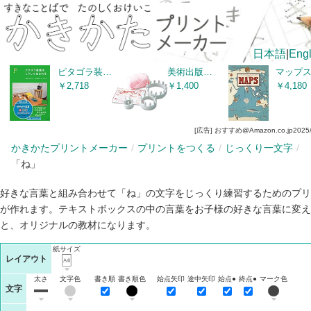
日本語
|
Engl
ピタゴラ装置はこうして生まれる Blu-rayブック
美術出版サービスセンター リリアン編みができる 手あみくん 3種セット ABS樹脂製
￥2,718
￥1,400
￥4,180
[広告] おすすめ@Amazon.co.jp
2025
かきかたプリントメーカー
プリントをつくる
じっくり一文字
「ね」
好きな言葉と組み合わせて「ね」の文字をじっくり練習するためのプリ
が作れます。テキストボックスの中の言葉をお子様の好きな言葉に変え
と、オリジナルの教材になります。
紙サイズ
レイアウト
太さ
文字色
書き順
書き順色
始点矢印
途中矢印
始点●
終点●
マーク色
文字