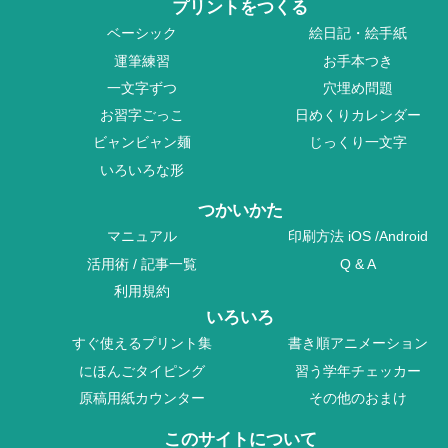
プリントをつくる
ベーシック
絵日記・絵手紙
運筆練習
お手本つき
一文字ずつ
穴埋め問題
お習字ごっこ
日めくりカレンダー
ビャンビャン麺
じっくり一文字
いろいろな形
つかいかた
マニュアル
印刷方法
iOS
/
Android
活用術
/
記事一覧
Q & A
利用規約
いろいろ
すぐ使えるプリント集
書き順アニメーション
にほんごタイピング
習う学年チェッカー
原稿用紙カウンター
その他のおまけ
このサイトについて