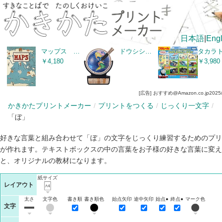
日本語
|
Engl
マップス 新・世界図絵 (児童書)
ドウシシャ しゃべる地球儀 パーフェクトグローブ HORIZON NEXT ホライズン ネクスト
￥4,180
￥3,980
[広告] おすすめ@Amazon.co.jp
2025
かきかたプリントメーカー
プリントをつくる
じっくり一文字
「ぼ」
好きな言葉と組み合わせて「ぼ」の文字をじっくり練習するためのプリ
が作れます。テキストボックスの中の言葉をお子様の好きな言葉に変え
と、オリジナルの教材になります。
紙サイズ
レイアウト
太さ
文字色
書き順
書き順色
始点矢印
途中矢印
始点●
終点●
マーク色
文字