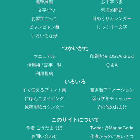
運筆練習
お手本つき
一文字ずつ
穴埋め問題
お習字ごっこ
日めくりカレンダー
ビャンビャン麺
じっくり一文字
いろいろな形
つかいかた
マニュアル
印刷方法
iOS
/
Android
活用術
/
記事一覧
Q & A
利用規約
いろいろ
すぐ使えるプリント集
書き順アニメーション
にほんごタイピング
習う学年チェッカー
原稿用紙カウンター
その他のおまけ
このサイトについて
作者
ごうだまりぽ
Twitter
@MaripoGoda
お問い合わせ
作者からのごあいさつ