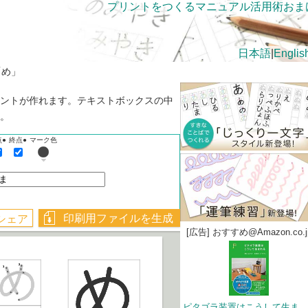
プリントをつくる
マニュアル
活用術
おま
日本語
|
Englis
「め」
ントが作れます。テキストボックスの中
。
点●
終点●
マーク色
[広告] おすすめ@Amazon.co.j
ピタゴラ装置はこうして生まれる Blu-rayブック