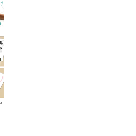
け
h
p