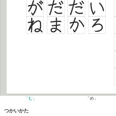
「む」
「め」
つかいかた