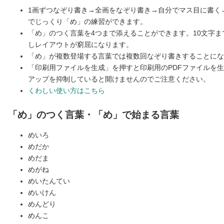
1画ずつなぞり書き→全画をなぞり書き→自分でマス目に書く
でじっくり「め」の練習ができます。
「め」のつく言葉を4つまで添えることができます。10文字
しレイアウトが窮屈になります。
「め」が複数登場する言葉では複数回なぞり書きすることにな
「印刷用ファイルを生成」を押すと印刷用のPDFファイルを
アップを抑制していると開けませんのでご注意ください。
くわしい使い方はこちら
「め」のつく言葉・「め」で始まる言葉
めいろ
めだか
めだま
めがね
めいたんてい
めいけん
めんどり
めんこ