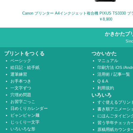
Canon プリンター A4インクジェット複合機 PIXUS TS3330 
￥8,900
かきかたプ
Sin
プリントをつくる
つかいかた
ベーシック
マニュアル
絵日記・絵手紙
印刷方法
iOS
/
Andr
運筆練習
活用術
/
記事一覧
お手本つき
Q & A
一文字ずつ
利用規約
穴埋め問題
いろいろ
お習字ごっこ
すぐ使えるプリン
日めくりカレンダー
書き順アニメーシ
ビャンビャン麺
にほんごタイピン
じっくり一文字
習う学年チェッカ
いろいろな形
原稿用紙カウンタ