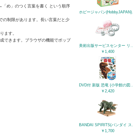
→「め」のつく言葉を書く という順序
ホビージャパン(Hobb
までの制限があります。長い言葉だと少
ります。
生成できます。ブラウザの機能でポップ
美術出版サービスセンター リリアン編みができる 手あみくん
￥1,400
DVD付 新版 恐竜 (小学館
￥2,420
BANDAI SPIRITS(バ
￥1,700