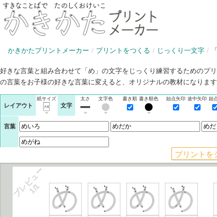
かきかたプリントメーカー
プリントをつくる
じっくり一文字
好きな言葉と組み合わせて「め」の文字をじっくり練習するためのプリ
の言葉をお子様の好きな言葉に変えると、オリジナルの教材になります
紙サイズ
太さ
文字色
書き順
書き順色
始点矢印
途中矢印
始
レイアウト
文字
言葉
プレビュー
1/1