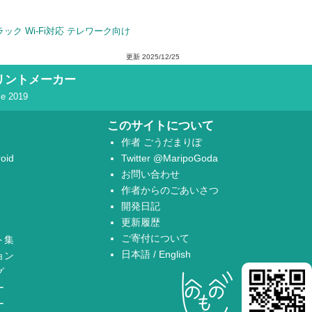
ブラック Wi-Fi対応 テレワーク向け
更新
2025/12/25
リントメーカー
ce 2019
このサイトについて
作者
ごうだまりぽ
oid
Twitter
@MaripoGoda
お問い合わせ
作者からのごあいさつ
開発日記
更新履歴
ご寄付について
ト集
日本語
/
English
ョン
グ
ー
ー