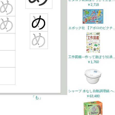
￥2,718
エポック社 【アポロのピクチュアパズル】 桃太郎電鉄 にっぽんのようす 85ピース こども向けパズル 25-196 STマー
工作図鑑―作って遊ぼう!伝承創作おもちゃ (
￥1,760
シャープ 水なし自動調理鍋 ヘルシオ ホットクック KN-H
￥63,480
「も」