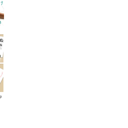
け
h
p
ペースホエールカバー