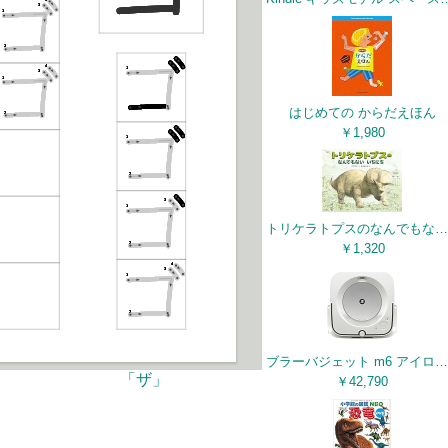
はじめての からだえほん
￥1,980
トリケラトプスのなんでもないいちにち
￥1,320
ブラーバジェット m6 アイロボット 床拭きロボット 水拭き ロボット掃除機 マッピング Wi-Fi対応 遠隔操作 静音 複数の部屋の清掃可能 m613860 ホワイト Alexa対応 スマホ対応 カーペット対応
「ザ」
￥42,790