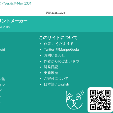
Ver.高さ44㎝ 1334
更新
2025/12/25
リントメーカー
ce 2019
このサイトについて
作者
ごうだまりぽ
oid
Twitter
@MaripoGoda
お問い合わせ
作者からのごあいさつ
開発日記
更新履歴
ご寄付について
ト集
日本語
/
English
ョン
グ
ー
ー