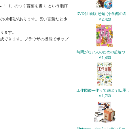
→「ゴ」のつく言葉を書く という順序
DVD付 新版 恐竜 (小学館
までの制限があります。長い言葉だと少
￥2,420
ります。
生成できます。ブラウザの機能でポップ
時間がない人のための超速つくりおき313
￥1,430
工作図鑑―作って遊ぼう!伝承創作おもちゃ (
￥1,760
Nintendo Labo (ニンテンドーラボ) Toy-Con 02: Robot Kit - Switch