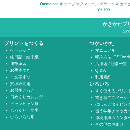
Otamatone キューブ オタマトーン デラックス カービィ
￥6,600
かきかたプ
Sin
プリントをつくる
つかいかた
ベーシック
マニュアル
絵日記・絵手紙
印刷方法
iOS
/
Andr
運筆練習
活用術
/
記事一覧
お手本つき
Q & A
一文字ずつ
利用規約
穴埋め問題
いろいろ
お習字ごっこ
すぐ使えるプリン
日めくりカレンダー
書き順アニメーシ
ビャンビャン麺
にほんごタイピン
じっくり一文字
習う学年チェッカ
いろいろな形
原稿用紙カウンタ
その他のおまけ