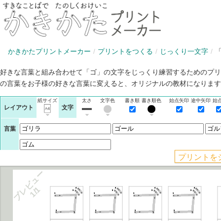
かきかたプリントメーカー
プリントをつくる
じっくり一文字
好きな言葉と組み合わせて「ゴ」の文字をじっくり練習するためのプリ
の言葉をお子様の好きな言葉に変えると、オリジナルの教材になります
紙サイズ
太さ
文字色
書き順
書き順色
始点矢印
途中矢印
始
レイアウト
文字
言葉
プレビュー
1/1