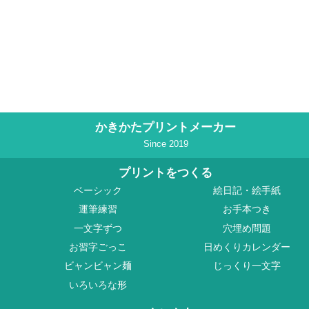
かきかたプリントメーカー
Since 2019
プリントをつくる
ベーシック
絵日記・絵手紙
運筆練習
お手本つき
一文字ずつ
穴埋め問題
お習字ごっこ
日めくりカレンダー
ビャンビャン麺
じっくり一文字
いろいろな形