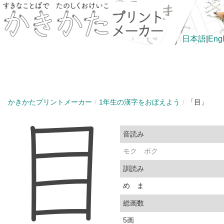
日本語
|
Engl
かきかたプリントメーカー
1年生の漢字をおぼえよう
「目」
音読み
モク
ボク
訓読み
め
ま
総画数
5画