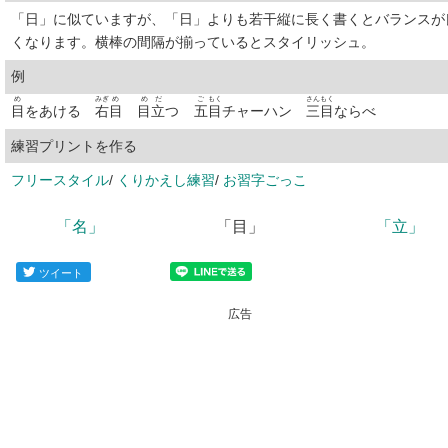
「日」に似ていますが、「日」よりも若干縦に長く書くとバランスが
くなります。横棒の間隔が揃っているとスタイリッシュ。
例
め
みぎ
め
め
だ
ご
もく
さん
もく
目
をあける
右
目
目
立
つ
五
目
チャーハン
三
目
ならべ
練習プリントを作る
フリースタイル
/
くりかえし練習
/
お習字ごっこ
「名」
「目」
「立」
ツイート
広告