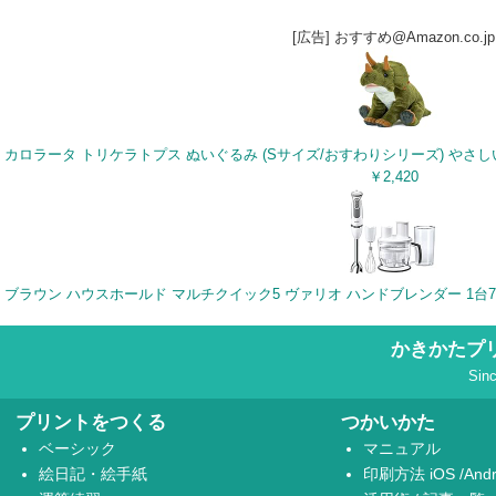
[広告] おすすめ@Amazon.co.jp
￥2,420
かきかたプ
Sin
プリントをつくる
つかいかた
ベーシック
マニュアル
絵日記・絵手紙
印刷方法
iOS
/
Andr