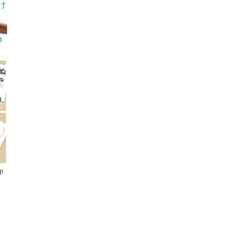
け
h
p
ニーブックス ディズニーシール絵本)