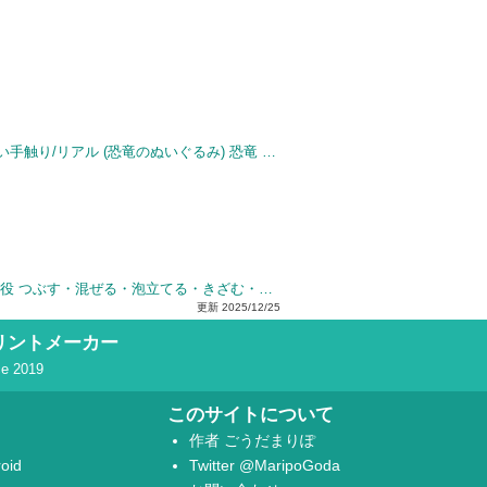
カロラータ トリケラトプス ぬいぐるみ (Sサイズ/おすわりシリーズ) やさしい手触り/リアル (恐竜のぬいぐるみ) 恐竜 おもちゃ 人形/誕生日 ギフト プレゼント (検針2度済み) / クリスマス クリスマスプレゼント
ブラウン ハウスホールド マルチクイック5 ヴァリオ ハンドブレンダー 1台7役 つぶす・混ぜる・泡立てる・きざむ・スライス・せん切り・こねる ホワイト MQ5075
更新
2025/12/25
リントメーカー
ce 2019
このサイトについて
作者
ごうだまりぽ
oid
Twitter
@MaripoGoda