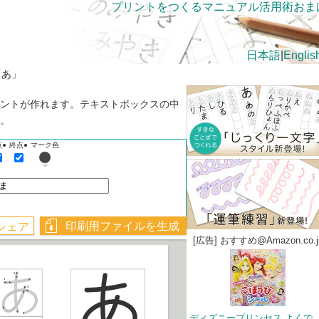
プリントをつくる
マニュアル
活用術
おま
日本語
|
Englis
「あ」
ントが作れます。テキストボックスの中
。
点●
終点●
マーク色
[広告] おすすめ@Amazon.co.j
ディズニープリンセス よくできました! ごほうびのシールいっぱいブック (ディズ