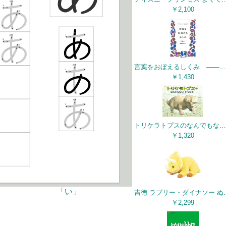
￥2,100
言葉をおぼえるしくみ ――母語から外国語まで (ちくま学芸文庫)
￥1,430
トリケラトプスのなんでもないいちにち
￥1,320
「い」
吉徳 ラブリー・ダイナソー
￥2,299