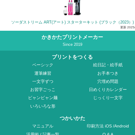
ソーダストリーム ART(アート) スターターキット (ブラック（2023）)
更新
2025
かきかたプリントメーカー
Since 2019
プリントをつくる
ベーシック
絵日記・絵手紙
運筆練習
お手本つき
一文字ずつ
穴埋め問題
お習字ごっこ
日めくりカレンダー
ビャンビャン麺
じっくり一文字
いろいろな形
つかいかた
マニュアル
印刷方法
iOS
/
Android
活用術
/
記事一覧
Q & A