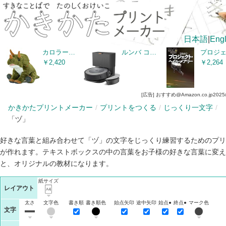
日本語
|
Engl
カロラータ トリケラトプス ぬいぐるみ (Sサイズ/おすわりシリーズ) やさしい手触り/リアル (恐竜のぬいぐるみ) 恐竜 おもちゃ 人形/誕生日 ギフト プレゼント (検針2度済み) / クリスマス クリスマスプレゼント
ルンバ コンボ i5+ ロボット掃除機 アイロボット(iRobot) 掃除機掛けと水拭き掃除が一度で完了 水拭き 両用 マッピング 薄型&静音設計 強力吸引 自動充電・運転再開 ゴミ収集 Wi-Fi接続 Alexa対応 カーペット 畳 i557860 【ゴミ捨て/充電が全自動】
￥2,420
￥2,264
[広告] おすすめ@Amazon.co.jp
2025
かきかたプリントメーカー
プリントをつくる
じっくり一文字
「ヅ」
好きな言葉と組み合わせて「ヅ」の文字をじっくり練習するためのプリ
が作れます。テキストボックスの中の言葉をお子様の好きな言葉に変え
と、オリジナルの教材になります。
紙サイズ
レイアウト
太さ
文字色
書き順
書き順色
始点矢印
途中矢印
始点●
終点●
マーク色
文字