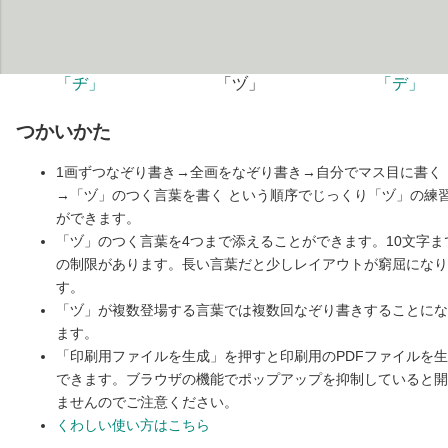
「ヂ」
「ヅ」
「デ」
つかいかた
1画ずつなぞり書き→全画をなぞり書き→自分でマス目に書く
→「ヅ」のつく言葉を書く という順序でじっくり「ヅ」の練
ができます。
「ヅ」のつく言葉を4つまで添えることができます。10文字ま
の制限があります。長い言葉だと少しレイアウトが窮屈になり
す。
「ヅ」が複数登場する言葉では複数回なぞり書きすることにな
ます。
「印刷用ファイルを生成」を押すと印刷用のPDFファイルを
できます。ブラウザの機能でポップアップを抑制していると開
ませんのでご注意ください。
くわしい使い方はこちら