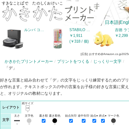
日本語
|
Engl
ルンバ コンボ i5+ ロボット掃除機 アイロボット(iRobot) 掃除機掛けと水拭き掃除が一度で完了 水拭き 両用 マッピング 薄型&静音設計 強力吸引 自動充電・運転再開 ゴミ収集 Wi-Fi接続 Alexa対応 カーペット 畳 i557860 【ゴミ捨て/充電が全自動】
STABILO スタビロ かきかた学習鉛筆 イージーグラフ スターターセット 2B 4色各1本 右手用 三角 持ち方 矯正 名前入り 子供 幼児 男の子 女の子 4本 LP0074 ブルー・ピンク・オレンジ・グリーン
￥1,911
￥2,299
(￥318 / 個)
[広告] おすすめ@Amazon.co.jp
2025
かきかたプリントメーカー
プリントをつくる
じっくり一文字
「デ」
好きな言葉と組み合わせて「デ」の文字をじっくり練習するためのプリ
が作れます。テキストボックスの中の言葉をお子様の好きな言葉に変え
と、オリジナルの教材になります。
紙サイズ
レイアウト
太さ
文字色
書き順
書き順色
始点矢印
途中矢印
始点●
終点●
マーク色
文字