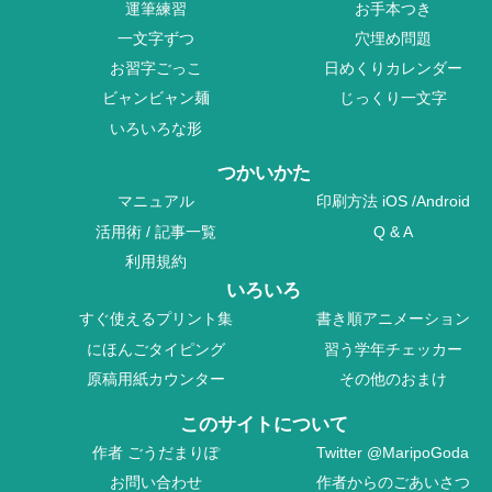
運筆練習
お手本つき
一文字ずつ
穴埋め問題
お習字ごっこ
日めくりカレンダー
ビャンビャン麺
じっくり一文字
いろいろな形
つかいかた
マニュアル
印刷方法
iOS
/
Android
活用術
/
記事一覧
Q & A
利用規約
いろいろ
すぐ使えるプリント集
書き順アニメーション
にほんごタイピング
習う学年チェッカー
原稿用紙カウンター
その他のおまけ
このサイトについて
作者
ごうだまりぽ
Twitter
@MaripoGoda
お問い合わせ
作者からのごあいさつ