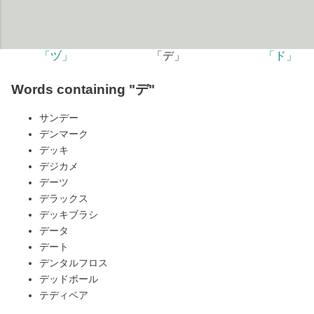
「ヅ」
「デ」
「ド」
Words containing "デ"
サンデー
デンマーク
デッキ
デジカメ
デーツ
デラックス
デッキブラシ
データ
デート
デンタルフロス
デッドボール
テディベア