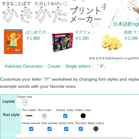
日本語
|
Engl
はじめての からだえほん
マグフォーマー 30ピース スタンダードセット MAGFORMERS マグネットブロック 創造力を育てる知育玩具 【30ピース】 [並行輸入品]
￥1,980
￥5,280
￥2,299
[Ad] おすすめ@Amazon.co.jp
2025
Kakikata Generator
Create
Single letters
「デ」
Customize your letter "デ" worksheet by changing font styles and repla
example words with your favorite ones.
Paper size
Layout
Text width
Text color
Stroke order
Order color
Text style
Head arrows
Sub arrows
Head dots
Tail dots
Mark colors