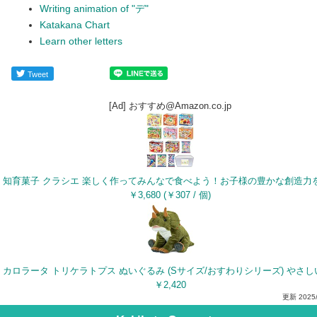
Writing animation of "デ"
Katakana Chart
Learn other letters
Tweet
[Ad] おすすめ@Amazon.co.jp
￥3,680 (￥307 / 個)
￥2,420
更新
2025