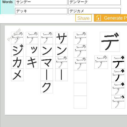
Words
Preview
1/1