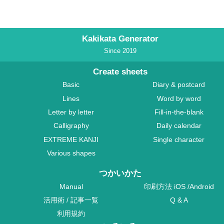
Kakikata Generator
Since 2019
Create sheets
Basic
Diary & postcard
Lines
Word by word
Letter by letter
Fill-in-the-blank
Calligraphy
Daily calendar
EXTREME KANJI
Single character
Various shapes
つかいかた
Manual
印刷方法
iOS
/
Android
活用術
/
記事一覧
Q & A
利用規約