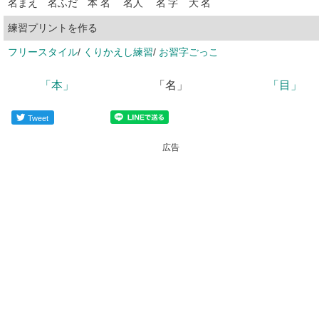
名
まえ
名
ふだ
本
名
名
人
名
字
大
名
練習プリントを作る
フリースタイル
/
くりかえし練習
/
お習字ごっこ
「本」
「名」
「目」
Tweet
広告