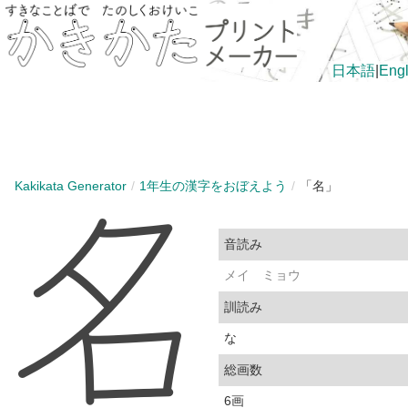
日本語
|
Engl
Kakikata Generator
1年生の漢字をおぼえよう
「名」
音読み
メイ
ミョウ
訓読み
な
総画数
6画