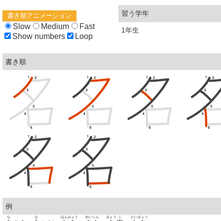
習う学年
書き順アニメーション
Slow
Medium
Fast
1年生
Show numbers
Loop
書き順
例
な
な
ほん
みょう
めい
じん
みょう
じ
だい
みょう