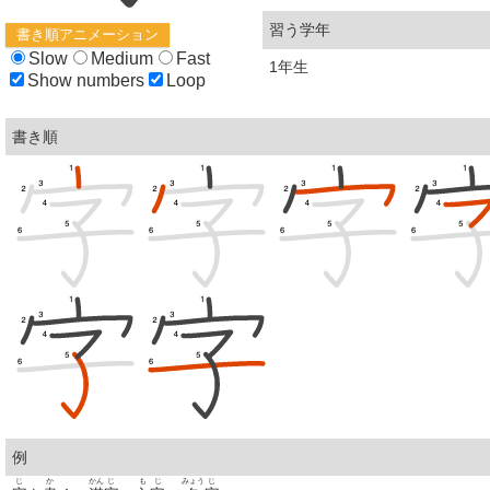
習う学年
書き順アニメーション
Slow
Medium
Fast
1年生
Show numbers
Loop
書き順
例
じ
か
かん
じ
も
じ
みょう
じ