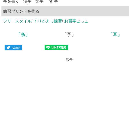
字
を
書
く
漢
字
文
字
名
字
練習プリントを作る
フリースタイル
/
くりかえし練習
/
お習字ごっこ
「糸」
「字」
「耳」
Tweet
広告