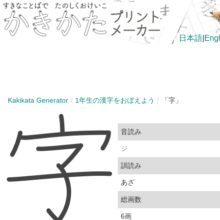
日本語
|
Engl
Kakikata Generator
1年生の漢字をおぼえよう
「字」
音読み
ジ
訓読み
あざ
総画数
6画