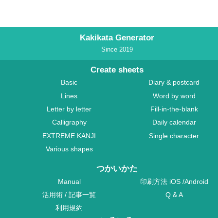
Kakikata Generator
Since 2019
Create sheets
Basic
Diary & postcard
Lines
Word by word
Letter by letter
Fill-in-the-blank
Calligraphy
Daily calendar
EXTREME KANJI
Single character
Various shapes
つかいかた
Manual
印刷方法
iOS
/
Android
活用術
/
記事一覧
Q & A
利用規約