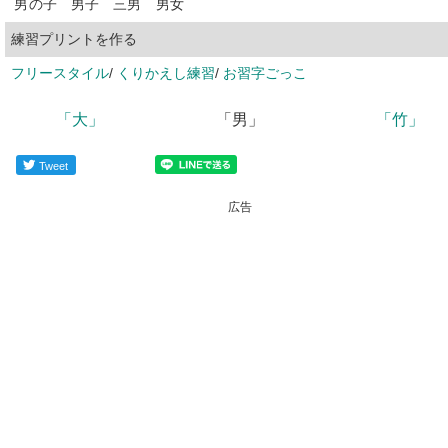
男
の
子
男
子
三
男
男
女
練習プリントを作る
フリースタイル
/
くりかえし練習
/
お習字ごっこ
「大」
「男」
「竹」
Tweet
広告