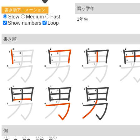
習う学年
書き順アニメーション
Slow
Medium
Fast
1年生
Show numbers
Loop
書き順
例
おとこ
こ
だん
し
さん
なん
だん
じょ