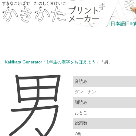
日本語
|
Engl
Kakikata Generator
1年生の漢字をおぼえよう
「男」
音読み
ダン
ナン
訓読み
おとこ
総画数
7画