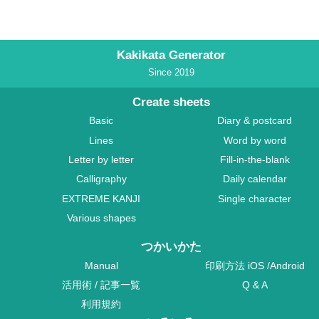
Kakikata Generator
Since 2019
Create sheets
Basic
Diary & postcard
Lines
Word by word
Letter by letter
Fill-in-the-blank
Calligraphy
Daily calendar
EXTREME KANJI
Single character
Various shapes
つかいかた
Manual
印刷方法
iOS
/
Android
活用術
/
記事一覧
Q & A
利用規約