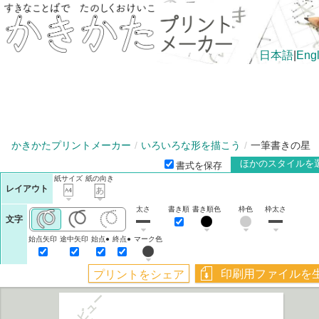
日本語
|
Engl
かきかたプリントメーカー
いろいろな形を描こう
一筆書きの星
ほかのスタイルを
書式を保存
紙サイズ
紙の向き
レイアウト
太さ
書き順
書き順色
枠色
枠太さ
文字
始点矢印
途中矢印
始点●
終点●
マーク色
プレビュー