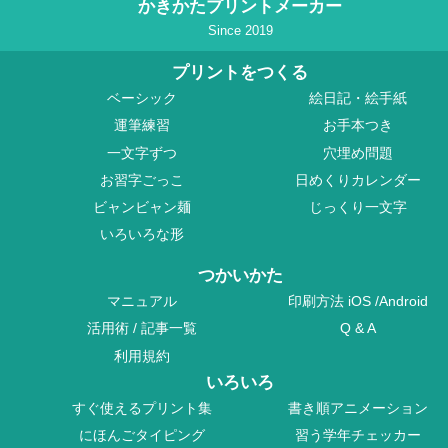
かきかたプリントメーカー
Since 2019
プリントをつくる
ベーシック
絵日記・絵手紙
運筆練習
お手本つき
一文字ずつ
穴埋め問題
お習字ごっこ
日めくりカレンダー
ビャンビャン麺
じっくり一文字
いろいろな形
つかいかた
マニュアル
印刷方法
iOS
/
Android
活用術
/
記事一覧
Q & A
利用規約
いろいろ
すぐ使えるプリント集
書き順アニメーション
にほんごタイピング
習う学年チェッカー