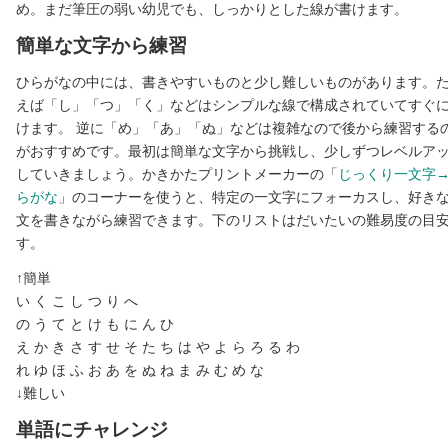
め。まだ筆圧の弱い幼児でも、しっかりとした線が書けます。
簡単な文字から練習
ひらがなの中には、書きやすいものと少し難しいものがあります。
えば「し」「つ」「く」などはシンプルな線で構成されていてすぐ
けます。 逆に「め」「あ」「ぬ」などは複雑なので後から練習する
がおすすめです。最初は簡単な文字から挑戦し、少しずつレベルア
していきましょう。かきかたプリントメーカーの「
じっくり一文字
らがな
」のコーナーを使うと、特定の一文字にフォーカスし、好き
文を書きながら練習できます。下のリストはだいたいの難易度の目
す。
↑簡単
い く こ し つ り へ
の う て と け も に ん ひ
え か き さ す せ そ た ち は や よ ら ろ る わ
れ ゆ ほ ふ お あ を ぬ ね ま み む め な
↓難しい
単語にチャレンジ