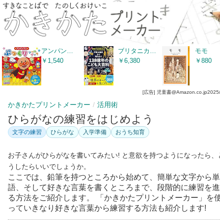
アンパンマンぷっくりシールブック
ブリタニカ・ブックス 宇宙の誕生から現代まで １３８億年のこども大百科
モモ
￥1,540
￥6,380
￥880
[広告] 児童書@Amazon.co.jp
2025
かきかたプリントメーカー
活用術
ひらがなの練習をはじめよう
文字の練習
ひらがな
入学準備
おうち知育
お子さんがひらがなを書いてみたい! と意欲を持つようになったら、
うしたらいいでしょうか。
ここでは、鉛筆を持つところから始めて、簡単な文字から単
語、そして好きな言葉を書くところまで、段階的に練習を進
る方法をご紹介します。 「かきかたプリントメーカー」を
っていきなり好きな言葉から練習する方法も紹介します!