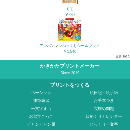
モモ
￥880
アンパンマンぷっくりシールブック
￥1,540
更新
2025
かきかたプリントメーカー
Since 2019
プリントをつくる
ベーシック
絵日記・絵手紙
運筆練習
お手本つき
一文字ずつ
穴埋め問題
お習字ごっこ
日めくりカレンダー
ビャンビャン麺
じっくり一文字