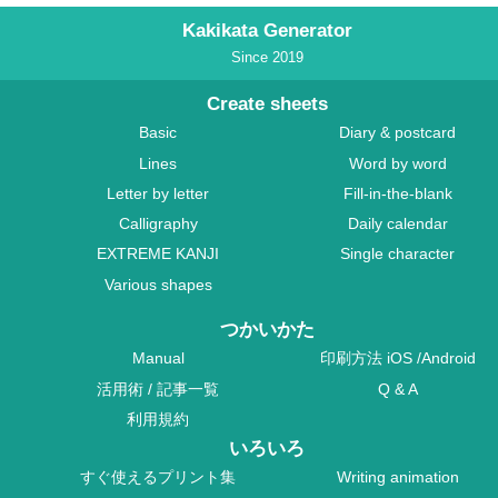
Kakikata Generator
Since 2019
Create sheets
Basic
Diary & postcard
Lines
Word by word
Letter by letter
Fill-in-the-blank
Calligraphy
Daily calendar
EXTREME KANJI
Single character
Various shapes
つかいかた
Manual
印刷方法
iOS
/
Android
活用術
/
記事一覧
Q & A
利用規約
いろいろ
すぐ使えるプリント集
Writing animation