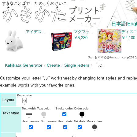
日本語
|
Engl
アイデス ブルーナボンボン ホワイト 乗用玩具 おもちゃ 子供 キッズ ベビー 柔らかい 空気入れ付き ギフト プレゼント
マグフォーマー 30ピース スタンダードセット MAGFORMERS マグネットブロック 創造力を育てる知育玩具 【30ピース】 [並行輸入品]
￥5,280
￥2,100
[Ad] おすすめ@Amazon.co.jp
2025
Kakikata Generator
Create
Single letters
「ぷ」
Customize your letter "ぷ" worksheet by changing font styles and repla
example words with your favorite ones.
Paper size
Layout
Text width
Text color
Stroke order
Order color
Text style
Head arrows
Sub arrows
Head dots
Tail dots
Mark colors