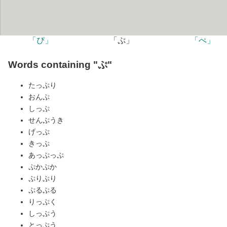
「ぴ」
「ぷ」
「ぺ」
Words containing "ぷ"
たっぷり
おんぷ
しっぷ
せんぷうき
げっぷ
きっぷ
あっぷっぷ
ぷかぷか
ぷりぷり
ぷるぷる
りっぷく
しっぷう
とっぷう