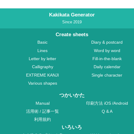
Kakikata Generator
Since 2019
Create sheets
Basic
Diary & postcard
Lines
Word by word
Letter by letter
Fill-in-the-blank
Calligraphy
Daily calendar
EXTREME KANJI
Single character
Various shapes
つかいかた
Manual
印刷方法
iOS
/
Android
活用術
/
記事一覧
Q & A
利用規約
いろいろ