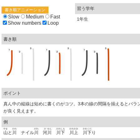
習う学年
書き順アニメーション
Slow
Medium
Fast
1年生
Show numbers
Loop
書き順
ポイント
真ん中の縦線は短めに書くのがコツ。3本の線の間隔を揃えるとバラ
が良く見えます。
例
やま
かわ
がわ
か
せん
かわ
しも
かわ
かみ
かわ
くだ
山
と
川
ナイル
川
河
川
川
下
川
上
川
下
り