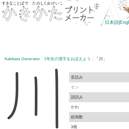
日本語
|
Engl
Kakikata Generator
1年生の漢字をおぼえよう
「川」
音読み
セン
訓読み
かわ
総画数
3画